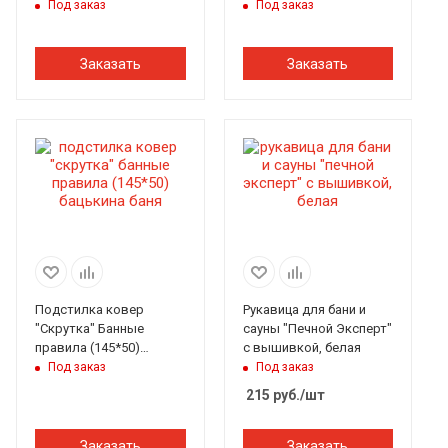
50*150см, НМ
Бацькина баня
Под заказ
Под заказ
Заказать
Заказать
Подстилка ковер
Рукавица для бани и
"Скрутка" Банные
сауны "Печной Эксперт"
правила (145*50)
с вышивкой, белая
Бацькина баня
Под заказ
Под заказ
215
руб.
/шт
Заказать
Заказать