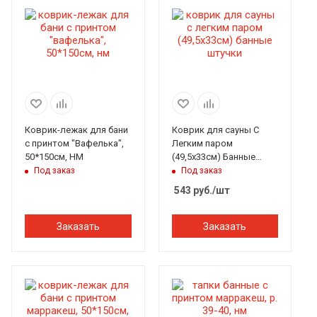
Коврик-лежак для бани
Коврик для сауны С
с принтом "Вафелька",
Легким паром
50*150см, НМ
(49,5х33см) Банные
штучки
Под заказ
Под заказ
543
руб.
/шт
Заказать
Заказать