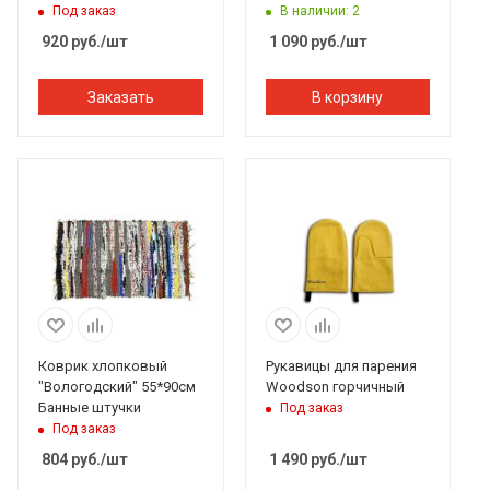
штучки
Под заказ
В наличии: 2
920
руб.
/шт
1 090
руб.
/шт
Заказать
В корзину
Коврик хлопковый
Рукавицы для парения
"Вологодский" 55*90см
Woodson горчичный
Банные штучки
Под заказ
Под заказ
804
руб.
/шт
1 490
руб.
/шт