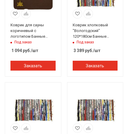
Коврик для сауны
Коврик хлопковый
коричневый с
"Вологодский"
логотипом Банные
120*180см Банные
штучки
штучки
Под заказ
Под заказ
1 094
руб.
/шт
3 389
руб.
/шт
Заказать
Заказать