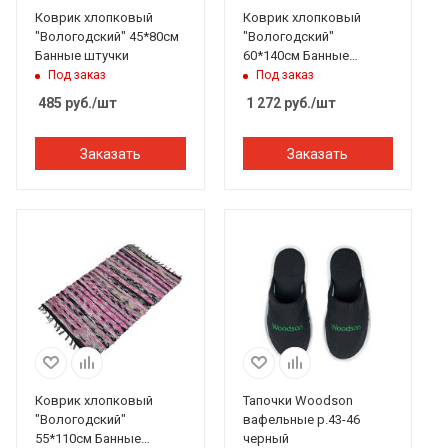
Коврик хлопковый
Коврик хлопковый
"Вологодский" 45*80см
"Вологодский"
Банные штучки
60*140см Банные
штучки
Под заказ
Под заказ
485
руб.
/шт
1 272
руб.
/шт
Заказать
Заказать
Коврик хлопковый
Тапочки Woodson
"Вологодский"
вафельные р.43-46
55*110см Банные
черный