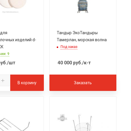
 для
Тандыр ЭкоТандыры
лочных изделий d-
Тамерлан, морская волна
ХК
Под заказ
чии: 9
уб.
/шт
40 000
руб.
/к-т
В корзину
Заказать