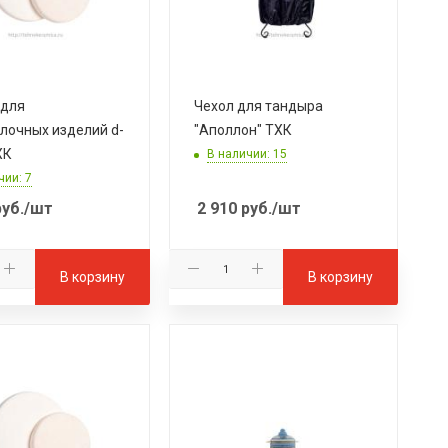
 для
Чехол для тандыра
лочных изделий d-
"Аполлон" ТХК
ХК
В наличии: 15
чии: 7
уб.
/шт
2 910
руб.
/шт
В корзину
В корзину