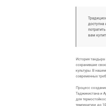
Традицион
доступна 
потратить
вам купит
История тандыра 
сохранившие свою
культуры. В наше
современных треб
Процесс создания
Таджикистана и А
для термостойкос
температуре до 1