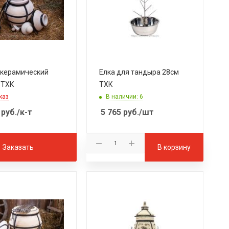
 керамический
Елка для тандыра 28см
 ТХК
ТХК
каз
В наличии: 6
руб.
/к-т
5 765
руб.
/шт
Заказать
В корзину