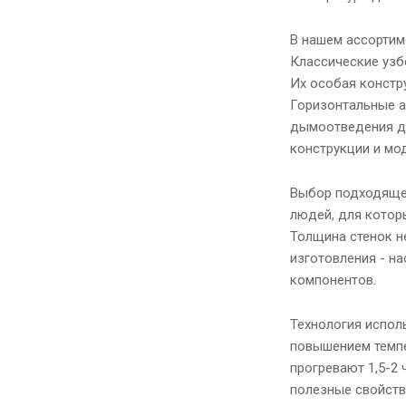
В нашем ассортим
Классические узб
Их особая констр
Горизонтальные а
дымоотведения де
конструкции и мо
Выбор подходящег
людей, для которы
Толщина стенок н
изготовления - н
компонентов.
Технология испол
повышением темпе
прогревают 1,5-2 
полезные свойств