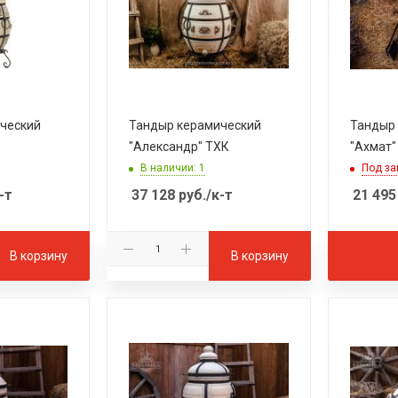
ческий
Тандыр керамический
Тандыр
"Александр" ТХК
"Ахмат"
В наличии: 1
Под за
-т
37 128
руб.
/к-т
21 495
В корзину
В корзину