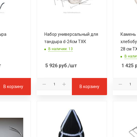
ыра
Набор универсальный для
Камень
тандыра d-24см ТХК
хлебобу
28 см Т
В наличии: 13
В нали
т
5 926
руб.
/шт
1 425
р
В корзину
В корзину