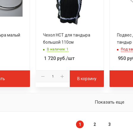
ыра малый
Чехол НСТ для тандыра
Подвес 
большой 110см
тандыр 
В наличии: 1
Под за
1 720
руб.
/шт
950
ру
ать
В корзину
Показать еще
1
2
3