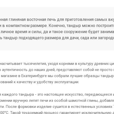
ная глиняная восточная печь для приготовления самых вк
и в компактном размере. Конечно, тандыр можно построить
 личное время и силы, да и такое сооружение будет заним
ь тандыр подходящего размера для дачи, сада или загород
насчитывает тысячелетия, уходя корнями в культуру древних ц
 аутентичность до наших дней, представляют собой не просто
м магазине в Екатеринбурге мы собрали лучшие образцы тандыр
ований к качеству и удобству эксплуатации.
 каждого тандыра - это настоящее искусство, передающееся и
рмении вручную лепят печи из особой шамотной глины, добав
ти. После формовки изделие сушится в естественных условиях 
000°C. Такой трудоемкий процесс гарантирует исключительную 