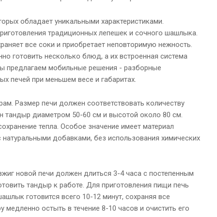
торых обладает уникальными характеристиками.
риготовления традиционных лепешек и сочного шашлыка.
храняет все соки и приобретает неповторимую нежность.
о готовить несколько блюд, а их встроенная система
ы предлагаем мобильные решения - разборные
х печей при меньшем весе и габаритах.
ам. Размер печи должен соответствовать количеству
ен тандыр диаметром 50-60 см и высотой около 80 см.
сохранение тепла. Особое значение имеет материал
с натуральными добавками, без использования химических
зжиг новой печи должен длиться 3-4 часа с постепенным
отовить тандыр к работе. Для приготовления пищи печь
шашлык готовится всего 10-12 минут, сохраняя все
 медленно остыть в течение 8-10 часов и очистить его