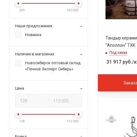
249
140 000
Наши предложения
Новинка
Тандыр керами
"Аполлон" ТХК
Под заказ
Наличие в магазинах
31 917
руб.
/к
Новосибирск оптовый склад
«Печной Эксперт Сибирь»
Заказ
Цена
128
112 000
Бренд