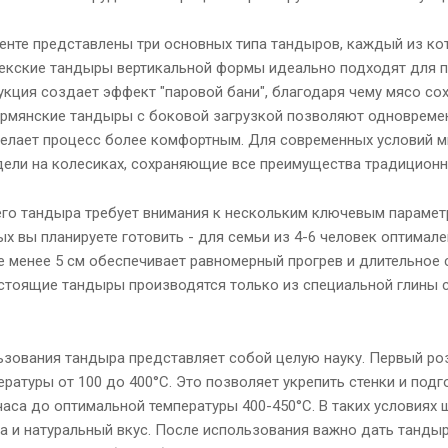
енте представлены три основных типа тандыров, каждый из ко
екские тандыры вертикальной формы идеально подходят для п
укция создает эффект "паровой бани", благодаря чему мясо со
рмянские тандыры с боковой загрузкой позволяют одновременн
лает процесс более комфортным. Для современных условий м
дели на колесиках, сохраняющие все преимущества традиционны
о тандыра требует внимания к нескольким ключевым параметр
х вы планируете готовить - для семьи из 4-6 человек оптимал
е менее 5 см обеспечивает равномерный прогрев и длительное 
астоящие тандыры производятся только из специальной глины 
ьзования тандыра представляет собой целую науку. Первый ро
ратуры от 100 до 400°C. Это позволяет укрепить стенки и подг
часа до оптимальной температуры 400-450°C. В таких условиях 
а и натуральный вкус. После использования важно дать тандыру