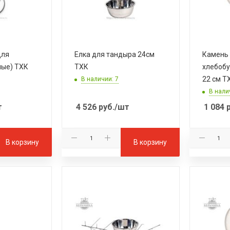
для
Елка для тандыра 24см
Камень
ные) ТХК
ТХК
хлебобу
22 см Т
В наличии: 7
В нали
т
4 526
руб.
/шт
1 084
р
В корзину
В корзину