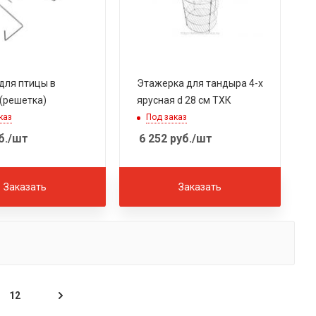
для птицы в
Этажерка для тандыра 4-х
(решетка)
ярусная d 28 см ТХК
каз
Под заказ
б.
/шт
6 252
руб.
/шт
Заказать
Заказать
12