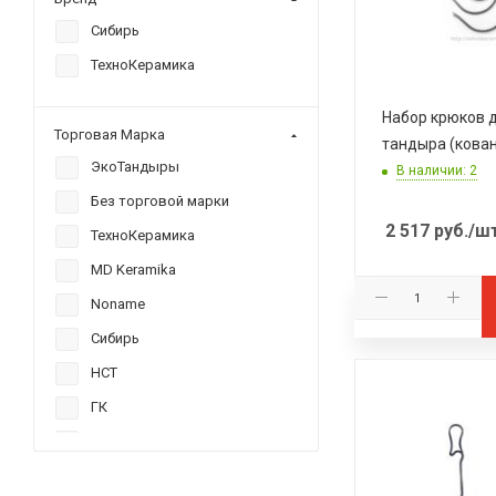
Сибирь
ТехноКерамика
Набор крюков 
Торговая Марка
тандыра (кова
ЭкоТандыры
В наличии: 2
Без торговой марки
2 517
руб.
/ш
ТехноКерамика
MD Keramika
Noname
Сибирь
НСТ
ГК
Всё для тандыра
Амфора