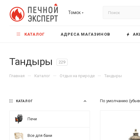
Томск
КАТАЛОГ
АДРЕСА МАГАЗИНОВ
АК
Тандыры
229
—
—
—
Главная
Каталог
Отдых на природе
Тандыры
По умолчанию (убыв
КАТАЛОГ
Печи
Все для бани