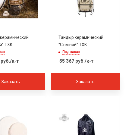
 керамический
Тандыр керамический
й" ТХК
"Степной" ТХК
каз
Под заказ
руб.
/к-т
55 367
руб.
/к-т
Заказать
Заказать