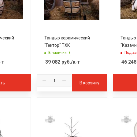
ческий
Тандыр керамический
Тандыр
"Гектор" ТХК
"Казачи
В наличии: 8
Под за
-т
39 082
руб.
/к-т
46 248
ать
В корзину