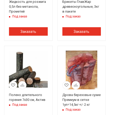
Жидкость для розжига
Брикеты ГлавЖар
0,5л без метанола,
древесноугольные, 3кг
Прометей
в пакете
Под заказ
Под заказ
Заказать
Заказать
Полено длительного
Дрова березовые сухие
горения 7х30 см, Актив
Премиум в сетке
1уп=14,5кг +/- 2 кг
Под заказ
Под заказ