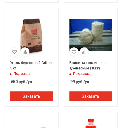
Уголь березовый Grifon
Брикеты топливные
5 кг
древесные (10кг)
Под заказ
Под заказ
650
руб.
/уп
99
руб.
/уп
Заказать
Заказать