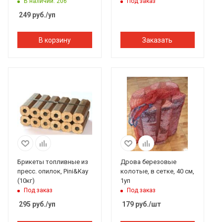
В наличии: 206
Под заказ
249
руб.
/уп
В корзину
Заказать
Брикеты топливные из
Дрова березовые
пресс. опилок, Pini&Kay
колотые, в сетке, 40 см,
(10кг)
1уп
Под заказ
Под заказ
295
руб.
/уп
179
руб.
/шт