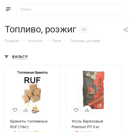
Топливо, розжиг
35
—
—
—
Главная
Каталог
Печи
Топливо, розжиг
ФИЛЬТР
Брикеты топливные
Уголь берёзовый
RUF (10кг)
Premium РЛ 5 кг