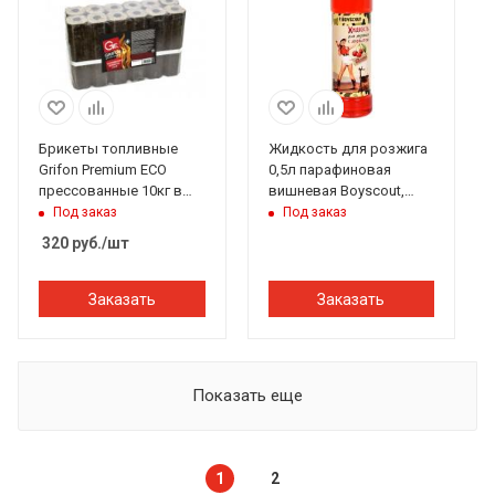
Брикеты топливные
Жидкость для розжига
Grifon Premium ECO
0,5л парафиновая
прессованные 10кг в
вишневая Boyscout,
кор.
Актив
Под заказ
Под заказ
320
руб.
/шт
Заказать
Заказать
Показать еще
1
2