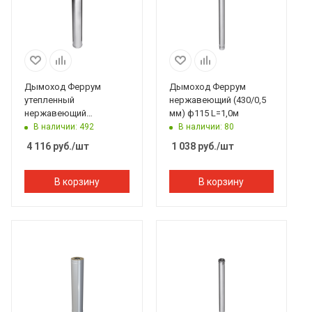
Дымоход Феррум
Дымоход Феррум
утепленный
нержавеющий (430/0,5
нержавеющий
мм) ф115 L=1,0м
(430/0,8мм)/зеркальный
В наличии: 492
В наличии: 80
нержавеющий ф115/200
4 116
руб.
/шт
1 038
руб.
/шт
L=1м по воде
В корзину
В корзину