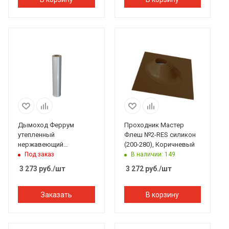
Дымоход Феррум
Проходник Мастер
утепленный
Флеш №2-RES силикон
нержавеющий
(200-280), Коричневый
(430/0,5мм)/
Под заказ
В наличии: 149
оцинкованный ф150/210
3 273
руб.
/шт
3 272
руб.
/шт
L=1м по воде
Заказать
В корзину