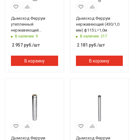
Дымоход Феррум
Дымоход Феррум
утепленный
нержавеющий (430/1,0
нержавеющий
мм) ф115 L=1,0м
(430/0,5мм)/
В наличии: 9
В наличии: 217
оцинкованный ф115/200
2 957
руб.
/шт
2 181
руб.
/шт
L=1м по воде
В корзину
В корзину
Дымоход Феррум
Дымоход Феррум