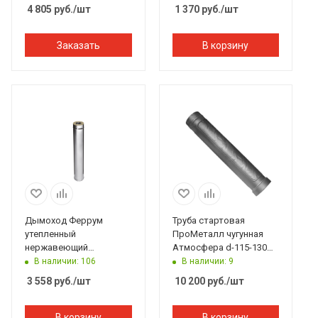
нержавеющий ф115/200
4 805
руб.
/шт
1 370
руб.
/шт
L=1м по воде
Заказать
В корзину
Дымоход Феррум
Труба стартовая
утепленный
ПроМеталл чугунная
нержавеющий
Атмосфера d-115-130
(430/0,5мм)/зеркальный
мм L 740 серый
В наличии: 106
В наличии: 9
нержавеющий ф115/200
3 558
руб.
/шт
10 200
руб.
/шт
L=1м по воде
В корзину
В корзину