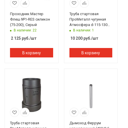
Проходник Мастер
Труба стартовая
Флеш №1-RES силикон
ПроМеталл чугунная
(75-200), Серый
Атмосфера d-115-130
мм L 740 черный
В наличии: 22
В наличии: 1
2 125
руб.
/шт
10 200
руб.
/шт
В корзину
В корзину
Труба стартовая
Дымоход Феррум