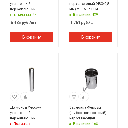
утепленный
нержавеющий (430/0,8
нержавеющий
мм) ф115 L=1,0м
(304/0,8мм)/зеркальный
В наличии: 47
В наличии: 439
нержавеющий ф115/200
5 485
руб.
/шт
1 761
руб.
/шт
L=1м по воде
В корзину
В корзину
Дымоход Феррум
Заслонка Феррум
утепленный
(шибер поворотный)
нержавеющий
нержавеющая
(430/1,0мм)/зеркальный
(430/0,8мм), ф115
Под заказ
В наличии: 168