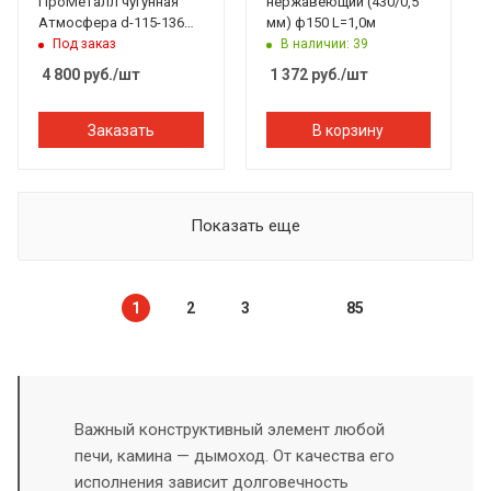
ПроМеталл чугунная
нержавеющий (430/0,5
Атмосфера d-115-136
мм) ф150 L=1,0м
мм с ревизией
Под заказ
В наличии: 39
4 800
руб.
/шт
1 372
руб.
/шт
Заказать
В корзину
Показать еще
1
2
3
85
Важный конструктивный элемент любой
печи, камина — дымоход. От качества его
исполнения зависит долговечность