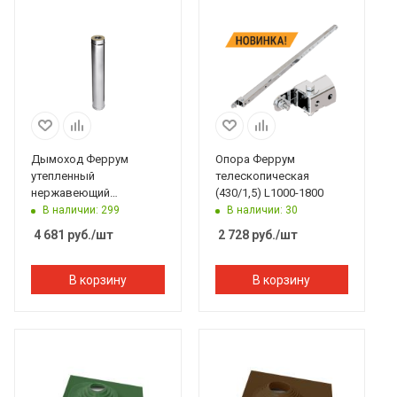
Дымоход Феррум
Опора Феррум
утепленный
телескопическая
нержавеющий
(430/1,5) L1000-1800
(430/0,8мм)/зеркальный
В наличии: 299
В наличии: 30
нержавеющий ф150/210
4 681
руб.
/шт
2 728
руб.
/шт
L=1м по воде
В корзину
В корзину