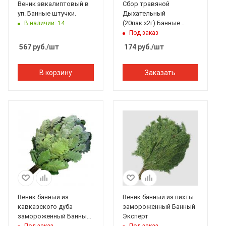
Веник эвкалиптовый в
Сбор травяной
уп. Банные штучки.
Дыхательный
(20пак.х2г) Банные
В наличии: 14
штучки
Под заказ
567
руб.
/шт
174
руб.
/шт
В корзину
Заказать
Веник банный из
Веник банный из пихты
кавказского дуба
замороженный Банный
замороженный Банный
Эксперт
Эксперт
Под заказ
Под заказ