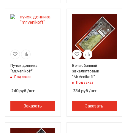
Пучок донника
Веник банный
"Mr.Venikoff"
эвкалиптовый
"Mr.Venikoff"
Под заказ
Под заказ
240
руб.
/шт
234
руб.
/шт
Заказать
Заказать