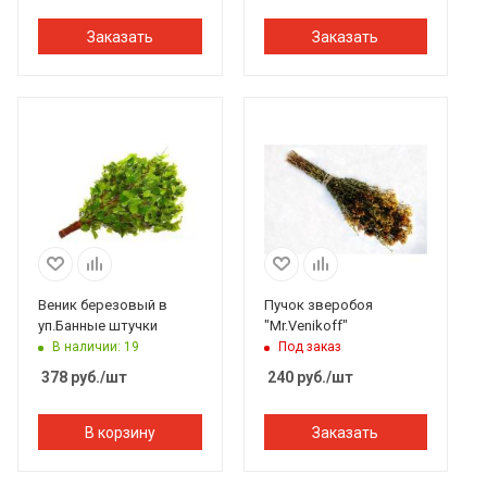
Заказать
Заказать
Веник березовый в
Пучок зверобоя
уп.Банные штучки
"Mr.Venikoff"
В наличии: 19
Под заказ
378
руб.
/шт
240
руб.
/шт
В корзину
Заказать