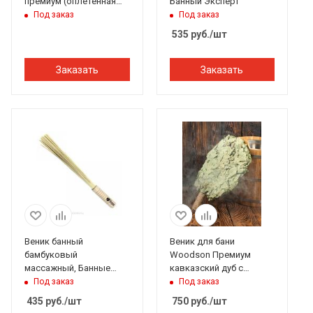
премиум (оплетённая
Банный Эксперт
ручка) Банный Эксперт
Под заказ
Под заказ
535
руб.
/шт
Заказать
Заказать
Веник банный
Веник для бани
бамбуковый
Woodson Премиум
массажный, Банные
кавказский дуб с
штучки
обмоткой
Под заказ
Под заказ
435
руб.
/шт
750
руб.
/шт