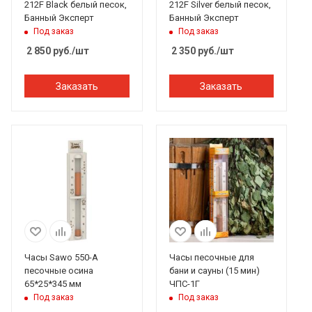
212F Black белый песок,
212F Silver белый песок,
Банный Эксперт
Банный Эксперт
Под заказ
Под заказ
2 850
руб.
/шт
2 350
руб.
/шт
Заказать
Заказать
Часы Sawo 550-A
Часы песочные для
песочные осина
бани и сауны (15 мин)
65*25*345 мм
ЧПС-1Г
Под заказ
Под заказ