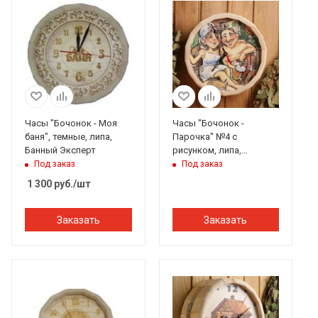
Часы "Бочонок - Моя
Часы "Бочонок -
баня", темные, липа,
Парочка" №4 с
Банный Эксперт
рисунком, липа,
Добропаровъ
Под заказ
Под заказ
1 300
руб.
/шт
Заказать
Заказать