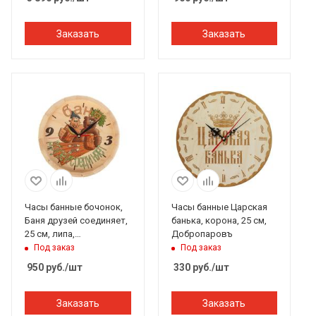
Заказать
Заказать
Часы банные бочонок,
Часы банные Царская
Баня друзей соединяет,
банька, корона, 25 см,
25 см, липа,
Добропаровъ
Добропаровъ
Под заказ
Под заказ
950
руб.
/шт
330
руб.
/шт
Заказать
Заказать