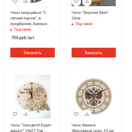
Часы кварцевые "С
Часы "Вкусная баня"
легким паром", в
24см
предбанник, Банные
Под заказ
штучки#
Под заказ
750
руб.
/шт
Заказать
Заказать
Часы "Заходите! Будет
Часы банные
жарко!" 29х27,7см
Двуглавый орел, 25 см,