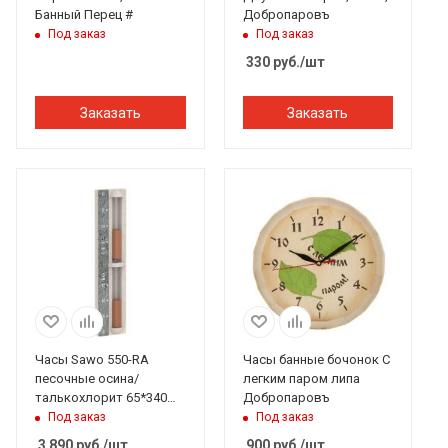
Банный Перец #
Добропаровъ
Под заказ
Под заказ
330
руб.
/шт
Заказать
Заказать
Часы Sawo 550-RA
Часы банные бочонок С
песочные осина/
легким паром липа
талькохлорит 65*340
Добропаровъ
мм
Под заказ
Под заказ
3 890
руб.
/шт
900
руб.
/шт