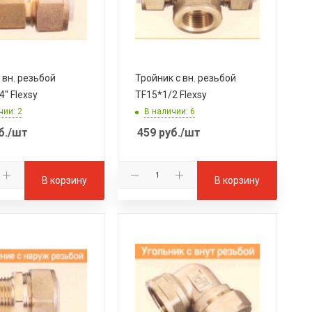
 вн. резьбой
Тройник с вн. резьбой
" Flexsy
TF15*1/2 Flexsy
чии: 2
В наличии: 6
б.
/шт
459
руб.
/шт
В корзину
В корзину