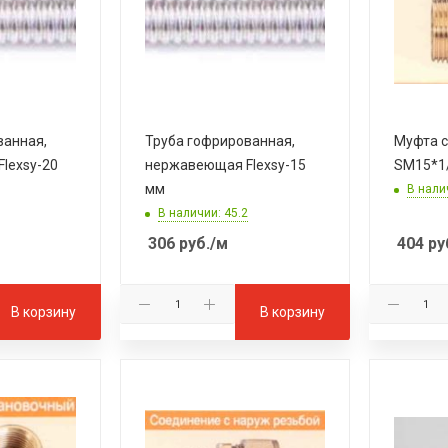
ванная,
Труба гофрированная,
Муфта с
lexsy-20
нержавеющая Flexsy-15
SM15*1/
мм
В нали
В наличии: 45.2
306
руб.
/м
404
ру
В корзину
В корзину