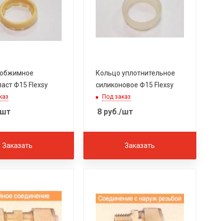
 обжимное
Кольцо уплотнительное
аст Ф15 Flexsy
силиконовое Ф15 Flexsy
каз
Под заказ
/шт
8
руб.
/шт
Заказать
Заказать