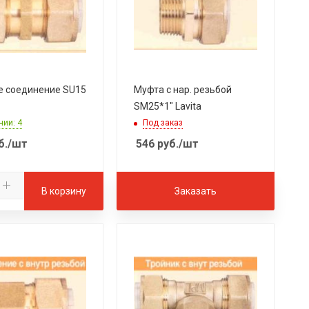
 соединение SU15
Муфта с нар. резьбой
SM25*1" Lavita
чии: 4
Под заказ
б.
/шт
546
руб.
/шт
В корзину
Заказать