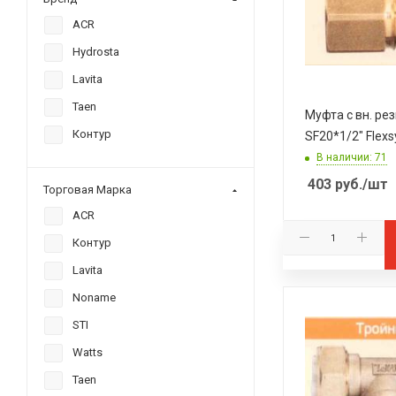
ACR
Hydrosta
Lavita
Taen
Муфта с вн. ре
Контур
SF20*1/2" Flexs
В наличии: 71
403
руб.
/шт
Торговая Марка
ACR
Контур
Lavita
Noname
STI
Watts
Taen