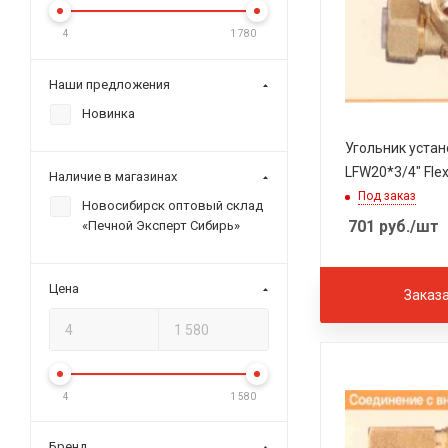
4
1 780
Наши предложения
Новинка
Угольник уста
LFW20*3/4" Fle
Наличие в магазинах
Под заказ
Новосибирск оптовый склад
701
руб.
/шт
«Печной Эксперт Сибирь»
Цена
Заказ
4
1 580
Бренд