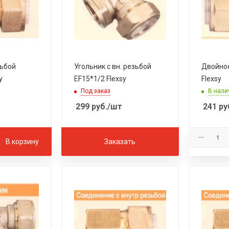
зьбой
Угольник с вн. резьбой
Двойное
y
EF15*1/2 Flexsy
Flexsy
Под заказ
В нали
299
руб.
/шт
241
ру
В корзину
Заказать