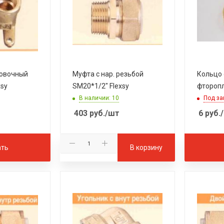
новочный
Муфта с нар. резьбой
Кольцо
xsy
SM20*1/2" Flexsy
фторопл
В наличии: 10
Под за
403
руб.
/шт
6
руб.
ать
В корзину