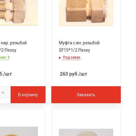
 нар. резьбой
Муфта с вн. резьбой
2 Flexsy
SF15*1/2 Flexsy
чии: 9
Под заказ
б.
/шт
263
руб.
/шт
В корзину
Заказать