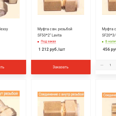
lexsy
Муфта с вн. резьбой
Муфта с
SF50*2" Lavita
SF20*3/4
Под заказ
В нали
1 212
руб.
/шт
456
ру
ать
Заказать