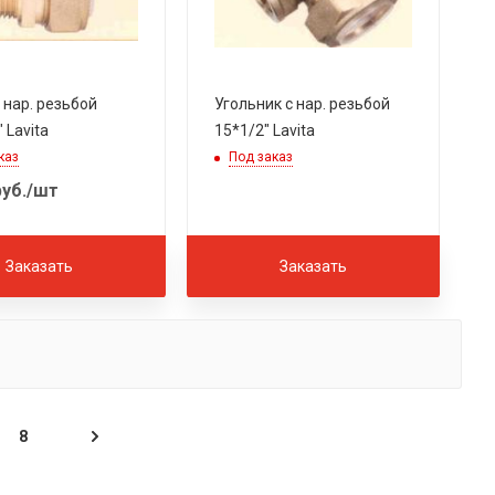
 нар. резьбой
Угольник с нар. резьбой
 Lavita
15*1/2" Lavita
каз
Под заказ
уб.
/шт
Заказать
Заказать
8