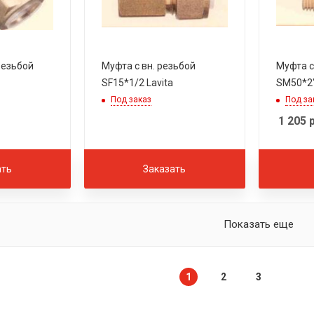
Муфта с вн. резьбой
Муфта с
SF15*1/2 Lavita
SM50*2"
Под заказ
Под за
1 205
р
ать
Заказать
Показать еще
1
2
3