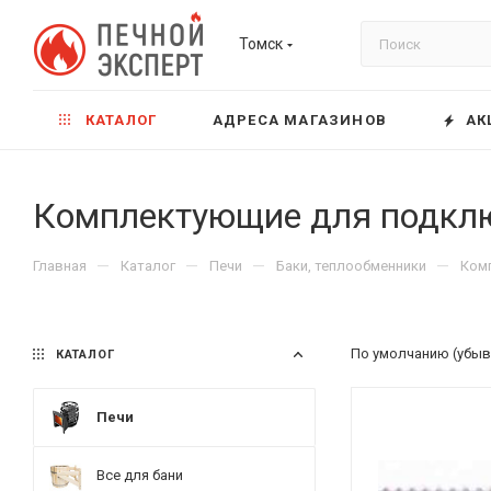
Томск
КАТАЛОГ
АДРЕСА МАГАЗИНОВ
АК
Комплектующие для подкл
—
—
—
—
Главная
Каталог
Печи
Баки, теплообменники
Ком
По умолчанию (убыв
КАТАЛОГ
Печи
Все для бани